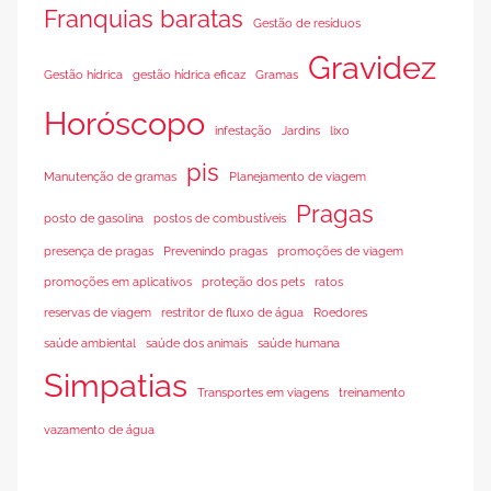
Franquias baratas
Gestão de resíduos
Gravidez
Gestão hídrica
gestão hídrica eficaz
Gramas
Horóscopo
infestação
Jardins
lixo
pis
Manutenção de gramas
Planejamento de viagem
Pragas
posto de gasolina
postos de combustíveis
presença de pragas
Prevenindo pragas
promoções de viagem
promoções em aplicativos
proteção dos pets
ratos
reservas de viagem
restritor de fluxo de água
Roedores
saúde ambiental
saúde dos animais
saúde humana
Simpatias
Transportes em viagens
treinamento
vazamento de água