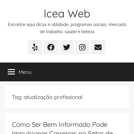
Pular
Icea Web
para
o
Encontre aqui dicas e utilidade, programas sociais, mercado
conteúdo
de trabalho, saúde e beleza
Yelp
Facebook
Twitter
Instagram
E-
mail
Menu
Tag:
atualização profissional
Como Ser Bem Informado Pode
Impulsionar Carreiras no Setor de