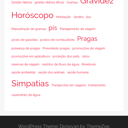
Gravidez
Gestão hídrica
gestão hídrica eficaz
Gramas
Horóscopo
infestação
Jardins
lixo
pis
Manutenção de gramas
Planejamento de viagem
Pragas
posto de gasolina
postos de combustíveis
presença de pragas
Prevenindo pragas
promoções de viagem
promoções em aplicativos
proteção dos pets
ratos
reservas de viagem
restritor de fluxo de água
Roedores
saúde ambiental
saúde dos animais
saúde humana
Simpatias
Transportes em viagens
treinamento
vazamento de água
WordPress Theme: Donovan by ThemeZee.