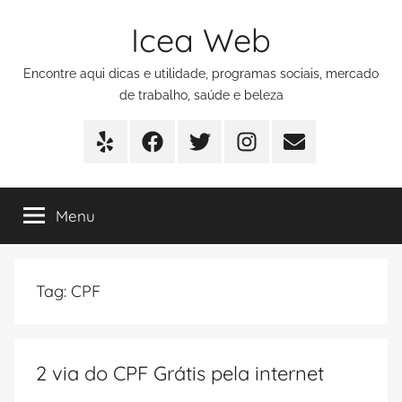
Pular
Icea Web
para
o
Encontre aqui dicas e utilidade, programas sociais, mercado
conteúdo
de trabalho, saúde e beleza
Yelp
Facebook
Twitter
Instagram
E-
mail
Menu
Tag:
CPF
2 via do CPF Grátis pela internet