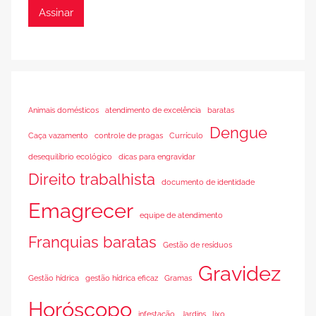
Assinar
Animais domésticos
atendimento de excelência
baratas
Dengue
Caça vazamento
controle de pragas
Currículo
desequilíbrio ecológico
dicas para engravidar
Direito trabalhista
documento de identidade
Emagrecer
equipe de atendimento
Franquias baratas
Gestão de resíduos
Gravidez
Gestão hídrica
gestão hídrica eficaz
Gramas
Horóscopo
infestação
Jardins
lixo