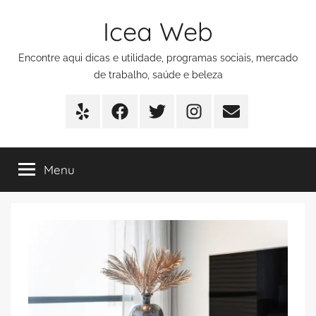
Pular
Icea Web
para
o
Encontre aqui dicas e utilidade, programas sociais, mercado
conteúdo
de trabalho, saúde e beleza
Yelp
Facebook
Twitter
Instagram
E-
mail
Menu