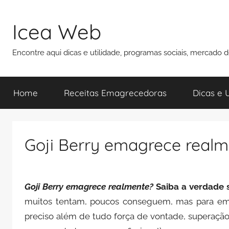
Pular
para
Icea Web
o
conteúdo
Encontre aqui dicas e utilidade, programas sociais, mercado 
Home
Receitas Emagrecedoras
Dicas e U
Goji Berry emagrece realm
Goji Berry emagrece realmente?
Saiba a verdade 
muitos tentam, poucos conseguem, mas para ema
preciso além de tudo força de vontade, superação, 