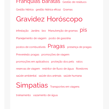
Franquias baratas
Gestão de resíduos
Gestão hídrica
gestão hídrica eficaz
Gramas
Gravidez
Horóscopo
pis
infestação
Jardins
lixo
Manutenção de gramas
Planejamento de viagem
posto de gasolina
Pragas
postos de combustíveis
presença de pragas
Prevenindo pragas
promoções de viagem
promoções em aplicativos
proteção dos pets
ratos
reservas de viagem
restritor de fluxo de água
Roedores
saúde ambiental
saúde dos animais
saúde humana
Simpatias
Transportes em viagens
treinamento
vazamento de água