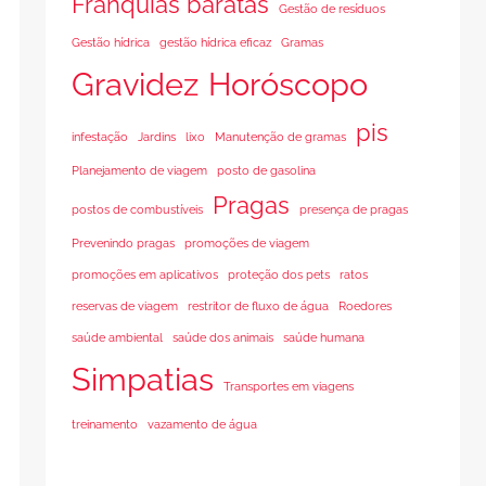
Franquias baratas
Gestão de resíduos
Gestão hídrica
gestão hídrica eficaz
Gramas
Gravidez
Horóscopo
pis
infestação
Jardins
lixo
Manutenção de gramas
Planejamento de viagem
posto de gasolina
Pragas
postos de combustíveis
presença de pragas
Prevenindo pragas
promoções de viagem
promoções em aplicativos
proteção dos pets
ratos
reservas de viagem
restritor de fluxo de água
Roedores
saúde ambiental
saúde dos animais
saúde humana
Simpatias
Transportes em viagens
treinamento
vazamento de água