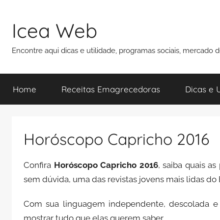
Pular
para
Icea Web
o
conteúdo
Encontre aqui dicas e utilidade, programas sociais, mercado 
Home
Receitas Emagrecedoras
Dicas e U
Horóscopo Capricho 2016
Confira
Horóscopo Capricho 2016
, saiba quais a
sem dúvida, uma das revistas jovens mais lidas do 
Com sua linguagem independente, descolada e di
mostrar tudo que elas querem saber.