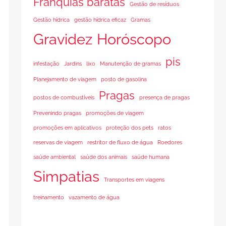
Franquias baratas
Gestão de resíduos
Gestão hídrica
gestão hídrica eficaz
Gramas
Gravidez
Horóscopo
pis
infestação
Jardins
lixo
Manutenção de gramas
Planejamento de viagem
posto de gasolina
Pragas
postos de combustíveis
presença de pragas
Prevenindo pragas
promoções de viagem
promoções em aplicativos
proteção dos pets
ratos
reservas de viagem
restritor de fluxo de água
Roedores
saúde ambiental
saúde dos animais
saúde humana
Simpatias
Transportes em viagens
treinamento
vazamento de água