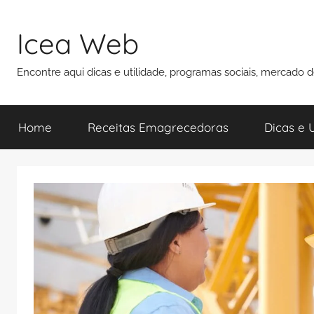
Pular
para
Icea Web
o
conteúdo
Encontre aqui dicas e utilidade, programas sociais, mercado 
Home
Receitas Emagrecedoras
Dicas e U