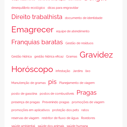
desequilíbrio ecológico
dicas para engravidar
Direito trabalhista
documento de identidade
Emagrecer
equipe de atendimento
Franquias baratas
Gestão de resíduos
Gravidez
Gestão hídrica
gestão hídrica eficaz
Gramas
Horóscopo
infestação
Jardins
lixo
pis
Manutenção de gramas
Planejamento de viagem
Pragas
posto de gasolina
postos de combustíveis
presença de pragas
Prevenindo pragas
promoções de viagem
promoções em aplicativos
proteção dos pets
ratos
reservas de viagem
restritor de fluxo de água
Roedores
saúde ambiental
saúde dos animais
saúde humana