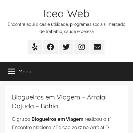
Pular
Icea Web
para
o
Encontre aqui dicas e utilidade, programas sociais, mercado
conteúdo
de trabalho, saúde e beleza
Yelp
Facebook
Twitter
Instagram
E-
mail
Menu
Blogueiros em Viagem – Arraial
Dajuda – Bahia
O grupo
Blogueiros em Viagem
realizou o 1°
Encontro Nacional/Edição 2017 no Arraial D